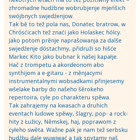
zhromadne hudźbne wobrubjenje mjeńšich
swójbnych swjedźenjow.
Tak bě to tež pola nas, Donatec bratrow, w
Chrósćicach tež znaći jako Holaskec hólcy.
Jako potom prěnje naprašowanja za dalše
swjedźenje dóstachmy, přidruži so hišće
Markec Kito jako bubnar k našej kapałje.
Hač z trompetu a akordeonom abo
synthijom a e-gitaru - z měnjacymi
instrumentalnymi wobsadkami přinjesemy
wšelake barby do našeho šěrokeho
repertoira, cyle po charakteru spěwa.
Tak zahrajemy na kwasach a druhich
eventach ludowe spěwy, šlagry, pop- a rock-
hity z Łužicy, Němskej, haj, poprawom z
cyłeho swěta. Wažne pak je nam tež serbsku
hudźbu dale wuwiwać a tak spytamy naš