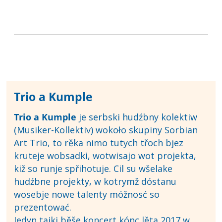
Trio a Kumple
Trio a Kumple
je serbski hudźbny kolektiw
(Musiker-Kollektiv) wokoło skupiny Sorbian
Art Trio, to rěka nimo tutych třoch bjez
kruteje wobsadki, wotwisajo wot projekta,
kiž so runje spřihotuje. Cil su wšelake
hudźbne projekty, w kotrymž dóstanu
wosebje nowe talenty móžnosć so
prezentować.
Jedyn tajki běše koncert kónc lěta 2017 w