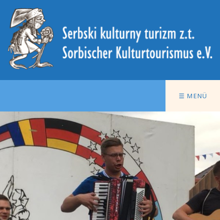
☰ MENÜ