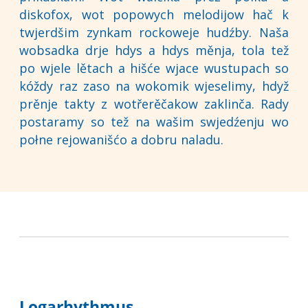
diskofox, wot popowych melodijow hač k
twjerdšim zynkam rockoweje hudźby. Naša
wobsadka drje hdys a hdys měnja, tola tež
po wjele lětach a hišće wjace wustupach so
kóždy raz zaso na wokomik wjeselimy, hdyž
prěnje takty z wotřerěčakow zaklinča. Rady
postaramy so tež na wašim swjedźenju wo
połne rejowanišćo a dobru naladu.
Logarhythmus