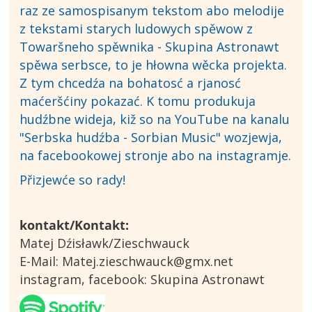
raz ze samospisanym tekstom abo melodije
z tekstami starych ludowych spěwow z
Towaršneho spěwnika - Skupina Astronawt
spěwa serbsce, to je hłowna wěcka projekta.
Z tym chcedźa na bohatosć a rjanosć
maćeršćiny pokazać. K tomu produkuja
hudźbne wideja, kiž so na YouTube na kanalu
"Serbska hudźba - Sorbian Music" wozjewja,
na facebookowej stronje abo na instagramje.
Přizjewće so rady!
kontakt/Kontakt:
Matej Dźisławk/Zieschwauck
E-Mail: Matej.zieschwauck@gmx.net
instagram, facebook: Skupina Astronawt