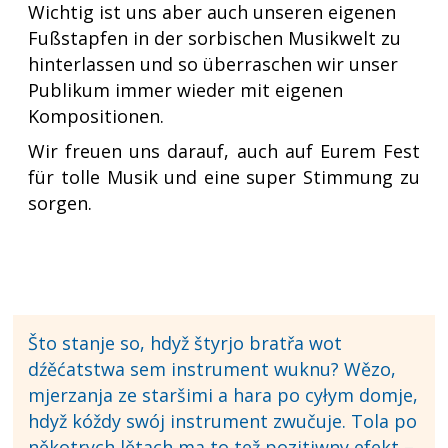
Wichtig ist uns aber auch unseren eigenen
Fußstapfen in der sorbischen Musikwelt zu
hinterlassen und so überraschen wir unser
Publikum immer wieder mit eigenen
Kompositionen.
Wir freuen uns darauf, auch auf Eurem Fest
für tolle Musik und eine super Stimmung zu
sorgen.
Što stanje so, hdyž štyrjo bratřa wot
dźěćatstwa sem instrument wuknu? Wězo,
mjerzanja ze staršimi a hara po cyłym domje,
hdyž kóždy swój instrument zwučuje. Tola po
někotrych lětach ma to tež pozitiwny efekt –