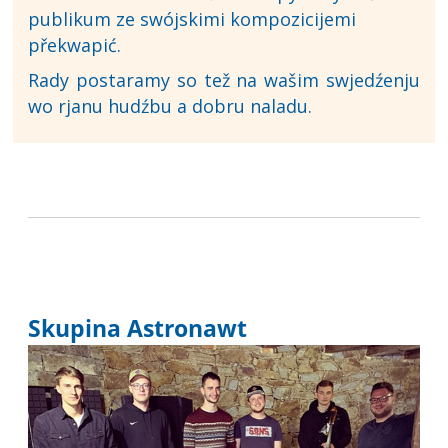
publikum ze swójskimi kompozicijemi
překwapić.
Rady postaramy so tež na wašim swjedźenju
wo rjanu hudźbu a dobru naladu.
Skupina Astronawt