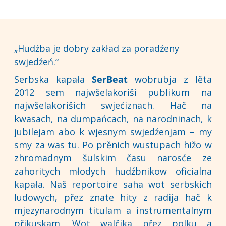
„Hudźba je dobry zakład za poradźeny
swjedźeń.“
Serbska kapała
SerBeat
wobrubja z lěta
2012 sem najwšelakoriši publikum na
najwšelakorišich swjećiznach. Hač na
kwasach, na dumpańcach, na narodninach, k
jubilejam abo k wjesnym swjedźenjam – my
smy za was tu. Po prěnich wustupach hižo w
zhromadnym šulskim času narosće ze
zahoritych młodych hudźbnikow oficialna
kapała. Naš reportoire saha wot serbskich
ludowych, přez znate hity z radija hač k
mjezynarodnym titulam a instrumentalnym
přikuskam. Wot walčika přez polku a