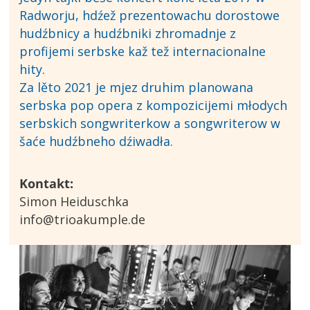
Radworju, hdźež prezentowachu dorostowe
hudźbnicy a hudźbniki zhromadnje z
profijemi serbske kaž tež internacionalne
hity.
Za lěto 2021 je mjez druhim planowana
serbska pop opera z kompozicijemi młodych
serbskich songwriterkow a songwriterow w
šaće hudźbneho dźiwadła.
Kontakt:
Simon Heiduschka
info@trioakumple.de