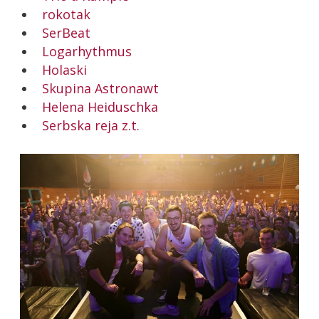
rokotak
SerBeat
Logarhythmus
Holaski
Skupina Astronawt
Helena Heiduschka
Serbska reja z.t.