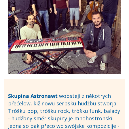
Skupina Astronawt
wobsteji z někotrych
přećelow, kiž nowu serbsku hudźbu stworja.
Tróšku pop, tróšku rock, tróšku funk, balady
- hudźbny směr skupiny je mnohostronski.
Jedna so pak přeco wo swójske kompozicije -