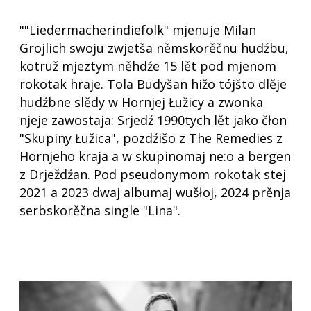
""Liedermacherindiefolk" mjenuje Milan
Grojlich swoju zwjetša němskorěčnu hudźbu,
kotruž mjeztym něhdźe 15 lět pod mjenom
rokotak hraje. Tola Budyšan hižo tójšto dlěje
hudźbne slědy w Hornjej Łužicy a zwonka
njeje zawostaja: Srjedź 1990tych lět jako čłon
"Skupiny Łužica", pozdźišo z The Remedies z
Hornjeho kraja a w skupinomaj ne:o a bergen
z Drježdźan. Pod pseudonymom rokotak stej
2021 a 2023 dwaj albumaj wušłoj, 2024 prěnja
serbskorěčna single "Lina".