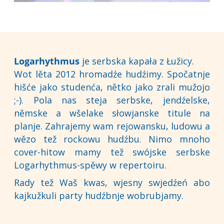
Logarhythmus
je serbska kapała z Łužicy.
Wot lěta 2012 hromadźe hudźimy. Spočatnje
hišće jako studenća, nětko jako zrali mužojo
;-). Pola nas steja serbske, jendźelske,
němske a wšelake słowjanske titule na
planje. Zahrajemy wam rejowansku, ludowu a
wězo tež rockowu hudźbu. Nimo mnoho
cover-hitow mamy tež swójske serbske
Logarhythmus-spěwy w repertoiru.
Rady tež Waš kwas, wjesny swjedźeń abo
kajkužkuli party hudźbnje wobrubjamy.