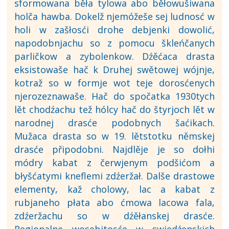
sformowana běła tylowa abo běłowušiwana
holča hawba. Dokelž njemóžeše sej ludnosć w
holi w zašłosći drohe debjenki dowolić,
napodobnjachu so z pomocu škleńčanych
parličkow a zybolenkow. Dźěćaca drasta
eksistowaše hač k Druhej swětowej wójnje,
kotraž so w formje wot teje dorosćenych
njerozeznawaše. Hač do spočatka 1930tych
lět chodźachu tež hólcy hač do štyrjoch lět w
narodnej drasće podobnych šaćikach.
Mužaca drasta so w 19. lětstotku němskej
drasće připodobni. Najdlěje je so dołhi
módry kabat z čerwjenym podšićom a
błyšćatymi kneflemi zdźeržał. Dalše drastowe
elementy, kaž cholowy, lac a kabat z
rubjaneho płata abo ćmowa lacowa fala,
zdźeržachu so w dźěłanskej drasće.