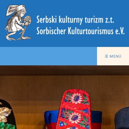
☰ MENÜ