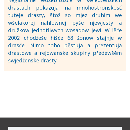
Regionalne wosebitosće w swjedźenskich
drastach pokazuja na mnohostronskosć
tuteje drasty, štož so mjez druhim we
wšelakorej nahłownej pyše njewjesty a
družkow jednotliwych wosadow jewi. W lěće
2002 chodźeše hišće 68 žonow stajnje w
drasće. Nimo toho pěstuja a prezentuja
drastowe a rejowanske skupiny předewšěm
swjedźenske drasty.