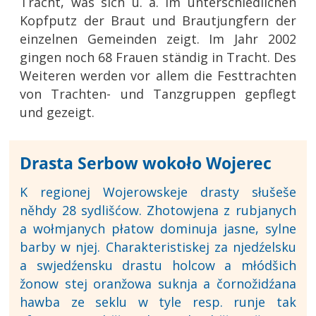
Tracht, was sich u. a. im unterschiedlichen
Kopfputz der Braut und Brautjungfern der
einzelnen Gemeinden zeigt. Im Jahr 2002
gingen noch 68 Frauen ständig in Tracht. Des
Weiteren werden vor allem die Festtrachten
von Trachten- und Tanzgruppen gepflegt
und gezeigt.
Drasta Serbow wokoło Wojerec
K regionej Wojerowskeje drasty słušeše
něhdy 28 sydlišćow. Zhotowjena z rubjanych
a wołmjanych płatow dominuja jasne, sylne
barby w njej. Charakteristiskej za njedźelsku
a swjedźensku drastu holcow a młódšich
žonow stej oranžowa suknja a čornožidźana
hawba ze seklu w tyle resp. runje tak