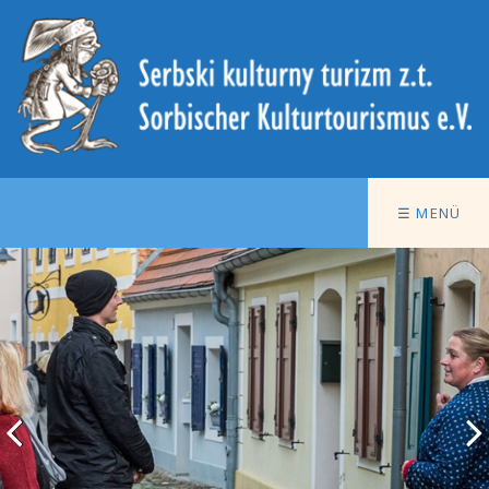
☰ MENÜ