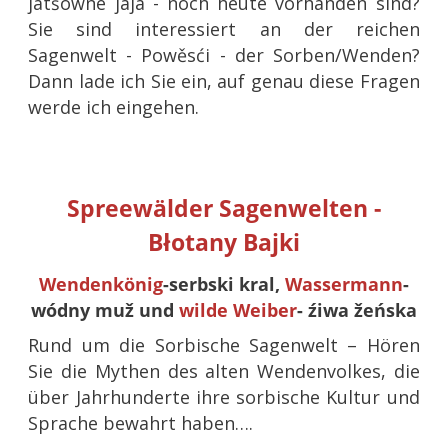
jatšowne jaja - noch heute vorhanden sind?
Sie sind interessiert an der reichen
Sagenwelt - Powěsći - der Sorben/Wenden?
Dann lade ich Sie ein, auf genau diese Fragen
werde ich eingehen.
Spreewälder Sagenwelten -
Błotany Bajki
Wendenkönig
-serbski kral,
Wassermann
-
wódny muž und
wilde Weiber
-
źiwa žeńska
Rund um die Sorbische Sagenwelt – Hören
Sie die Mythen des alten Wendenvolkes, die
über Jahrhunderte ihre sorbische Kultur und
Sprache bewahrt haben….