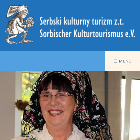
☰ MENÜ