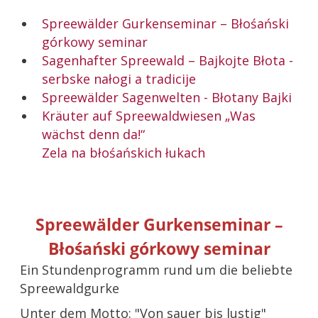
Spreewälder Gurkenseminar – Błośański
górkowy seminar
Sagenhafter Spreewald – Bajkojte Błota -
serbske nałogi a tradicije
Spreewälder Sagenwelten - Błotany Bajki
Kräuter auf Spreewaldwiesen „Was
wächst denn da!“
Zela na błośańskich łukach
Spreewälder Gurkenseminar –
Błośański górkowy seminar
Ein Stundenprogramm rund um die beliebte
Spreewaldgurke
Unter dem Motto: "Von sauer bis lustig"